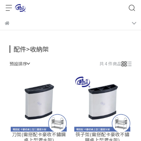
配件>收納架
預設排序
共 4 件商品
刀架(需搭配卡豪收不鏽鋼
筷子架(需搭配卡豪收不鏽
桌上型瀝水架)
鋼桌上型瀝水架)