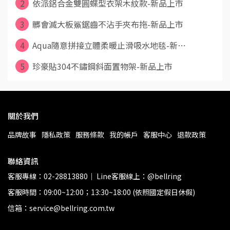
2
依派鋁合金雙圓蝶型衣架木紋款-新品上市
3
髒會滅大板鯊鋸齒不沾手夾布拖-新品上市
4
Aqua隨意拼接立體柔暖止滑吸水地毯-新⋯
5
珍豪貼304不鏽鋼斜面置物架-新品上市
關於我們
品牌故事
隱私政策
服務條款
我的帳戶
客服中心
退款政策
聯絡資訊
客服專線：02-28813880｜ Line客服線上：@bellring
客服時間：09:00~12:00；13:30~18:00 (依照國定假日休假)
信箱：service@bellring.com.tw