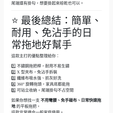
尾端還有掛勾，想要掛起來晾乾也可以。
⭐ 最後總結：簡單、
耐用、免沾手的日
常拖地好幫手
這款主打的優點整理給你：
1️⃣ 不鏽鋼拖把桿，耐用不易生鏽
2️⃣ X 型夾布，免沾手拆裝
3️⃣ 纖維布吸水強、抓灰好洗
4️⃣ 360° 旋轉拖頭，家具底都能拖
5️⃣ 可站立收納 + 尾端掛勾不占空間
如果你想找一支
不用彎腰、免手碰布、日常快速拖
地
的平板拖把，
這款非常適合一般家庭使用。