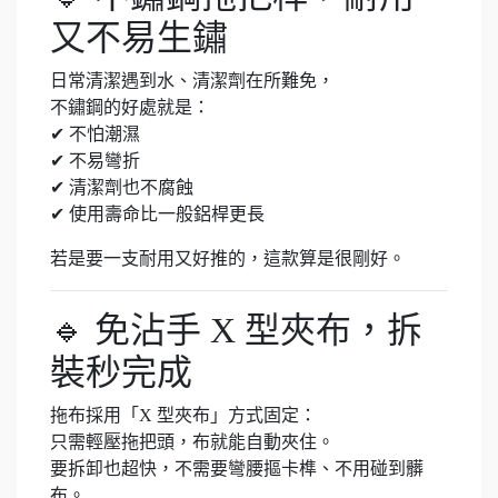
又不易生鏽
日常清潔遇到水、清潔劑在所難免，
不鏽鋼的好處就是：
✔ 不怕潮濕
✔ 不易彎折
✔ 清潔劑也不腐蝕
✔ 使用壽命比一般鋁桿更長
若是要一支耐用又好推的，這款算是很剛好。
🔹 免沾手 X 型夾布，拆
裝秒完成
拖布採用「X 型夾布」方式固定：
只需輕壓拖把頭，布就能自動夾住。
要拆卸也超快，不需要彎腰摳卡榫、不用碰到髒
布。