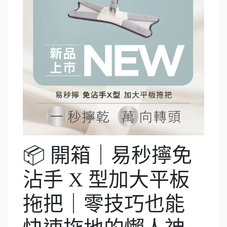
📦 開箱｜易秒擰免
沾手 X 型加大平板
拖把｜零技巧也能