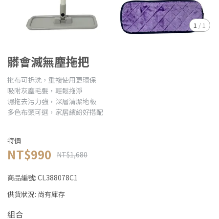
1
/
1
髒會滅無塵拖把
拖布可拆洗，重複使用更環保
吸附灰塵毛髮，輕鬆拖淨
濕拖去污力強，深層清潔地板
多色布頭可選，家居繽紛好搭配
特價
NT$990
NT$1,680
商品編號:
CL388078C1
供貨狀況:
尚有庫存
組合