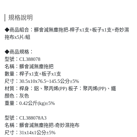
規格說明
◆商品組合：髒會滅無塵拖把-桿子x1支+板子x1支+奇妙濕
拖布x5片/組
◆商品規格：
型號：CL388078
名稱：髒會滅無塵拖把
數量：桿子x1支+板子x1支
尺寸：30.5x10x76.5~145.5公分±5%
材質：桿身：鋁、聚丙烯(PP) 板子：聚丙烯(PP)、鐵
顏色：灰色
重量：0.42公斤(kg)±5%
型號：CL388078A3
名稱：髒會滅無塵拖把-奇妙濕拖布
尺寸：31x14x1公分±5%