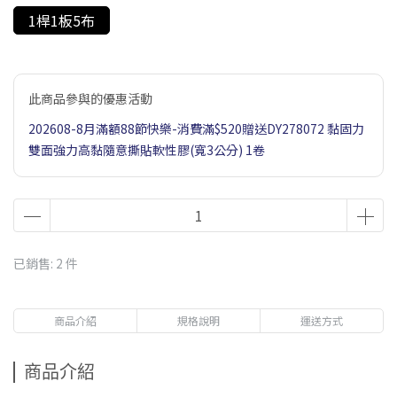
1桿1板5布
此商品參與的優惠活動
202608-8月滿額88節快樂-消費滿$520贈送DY278072 黏固力
雙面強力高黏隨意撕貼軟性膠(寬3公分) 1卷
已銷售: 2 件
商品介紹
規格說明
運送方式
商品介紹