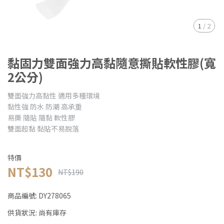
1
/
2
黏固力雙面強力高黏隨意撕貼軟性膠(寬
2公分)
雙面強力高黏性 適用多種環境
黏性強 防水 防潮 高承重
易撕 隨貼 隨黏 軟性膠
雙面超黏 黏貼不易脫落
特價
NT$130
NT$190
商品編號:
DY278065
供貨狀況:
尚有庫存